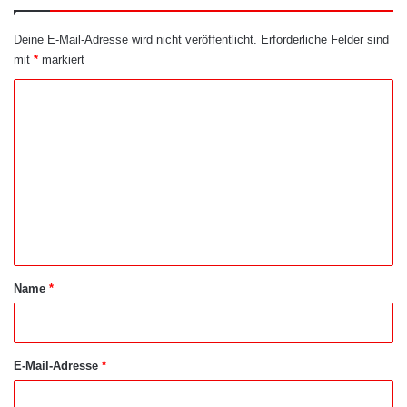
Deine E-Mail-Adresse wird nicht veröffentlicht.
Erforderliche Felder sind
mit
*
markiert
K
o
m
m
e
n
t
a
Name
*
r
*
E-Mail-Adresse
*