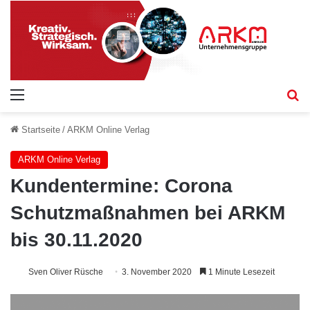
Menü
S
Startseite
/
ARKM Online Verlag
ARKM Online Verlag
Kundentermine: Corona
Schutzmaßnahmen bei ARKM
bis 30.11.2020
Sven Oliver Rüsche
3. November 2020
1 Minute Lesezeit