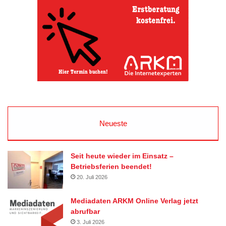
Neueste
Seit heute wieder im Einsatz –
Betriebsferien beendet!
20. Juli 2026
Mediadaten ARKM Online Verlag jetzt
abrufbar
3. Juli 2026