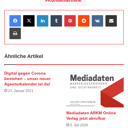
Kundentermine
LinkedIn
Tumblr
Pinterest
Reddit
VKontakte
Teile per E-Mail
Drucken
Ähnliche Artikel
Digital gegen Corona
bestehen – unser neuer
Agenturkalender ist da!
23. Januar 2021
Mediadaten ARKM Online
Verlag jetzt abrufbar
3. Juli 2026