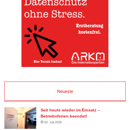
Neueste
Seit heute wieder im Einsatz –
Betriebsferien beendet!
20. Juli 2026