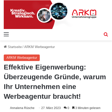
Menü
S
Startseite
/
ARKM Werbeagentur
ARKM Werbeagentur
Effektive Eigenwerbung:
Überzeugende Gründe, warum
Ihr Unternehmen eine
Werbeagentur braucht!
Annalena Rüsche
27. März 2023
0
3 Minuten gelesen