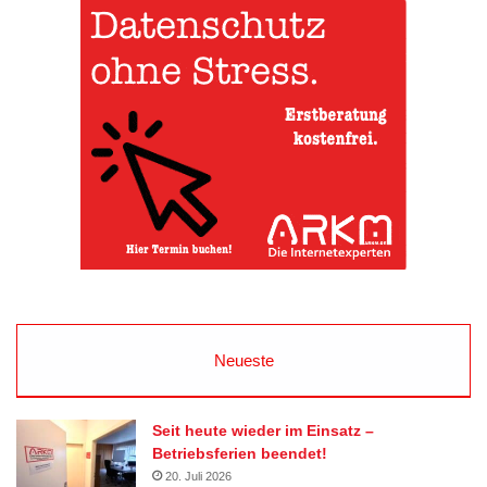
Neueste
Seit heute wieder im Einsatz –
Betriebsferien beendet!
20. Juli 2026