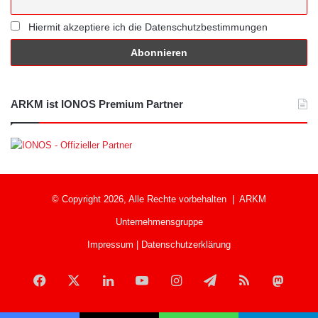
Hiermit akzeptiere ich die Datenschutzbestimmungen
ARKM ist IONOS Premium Partner
© Copyright 2026, Alle Rechte vorbehalten |
ARKM
Unternehmensgruppe
Impressum
|
Datenschutzerklärung
Facebook
X
LinkedIn
YouTube
Instagram
Telegram
RSS
Mast