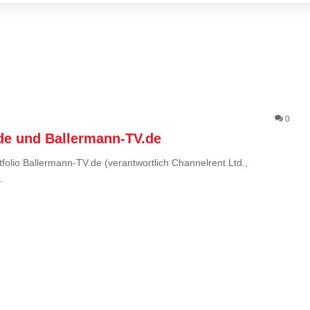
0
de und Ballermann-TV.de
lio Ballermann-TV.de (verantwortlich Channelrent Ltd.,
…