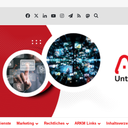
Facebook
X
LinkedIn
YouTube
Instagram
Telegram
RSS
Mastodon
Suchen nach
ienste
Marketing
Rechtliches
ARKM Links
Inhaltsverze