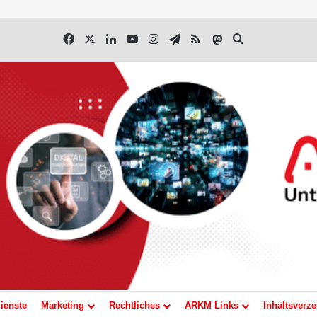
Facebook
X
LinkedIn
YouTube
Instagram
Telegram
RSS
Mastodon
Suchen nach
ienste
Marketing
Rechtliches
ARKM Links
Inhaltsverze