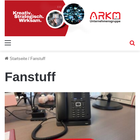
Menü
S
Startseite
/
Fanstuff
Fanstuff