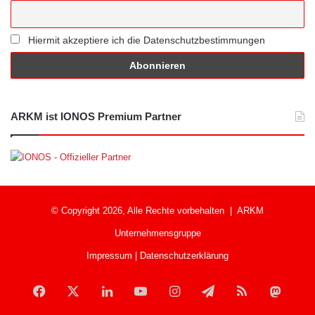
Hiermit akzeptiere ich die Datenschutzbestimmungen
ARKM ist IONOS Premium Partner
© Copyright 2026, Alle Rechte vorbehalten |
ARKM
Unternehmensgruppe
Impressum
|
Datenschutzerklärung
Facebook
X
LinkedIn
YouTube
Instagram
Telegram
RSS
Mast