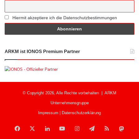
Hiermit akzeptiere ich die Datenschutzbestimmungen
ARKM ist IONOS Premium Partner
© Copyright 2026, Alle Rechte vorbehalten |
ARKM
Unternehmensgruppe
Impressum
|
Datenschutzerklärung
Facebook
X
LinkedIn
YouTube
Instagram
Telegram
RSS
Mast