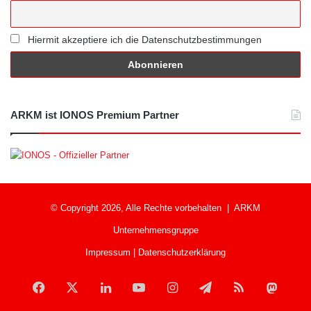
Hiermit akzeptiere ich die Datenschutzbestimmungen
ARKM ist IONOS Premium Partner
© Copyright 2026, Alle Rechte vorbehalten |
ARKM
Unternehmensgruppe
Impressum
|
Datenschutzerklärung
Facebook
X
LinkedIn
YouTube
Instagram
Telegram
RSS
Mast