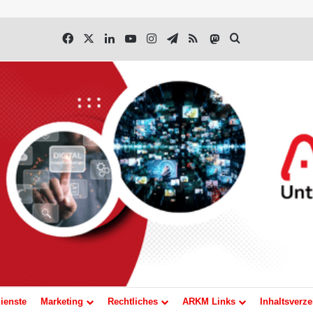
Facebook
X
LinkedIn
YouTube
Instagram
Telegram
RSS
Mastodon
Suchen nach
ienste
Marketing
Rechtliches
ARKM Links
Inhaltsverze