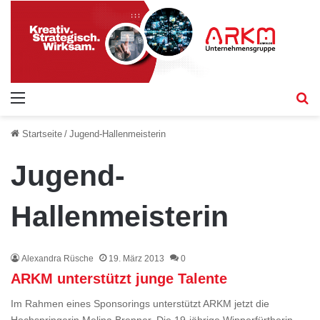
Menü
S
Startseite
/
Jugend-Hallenmeisterin
Jugend-
Hallenmeisterin
Alexandra Rüsche
19. März 2013
0
ARKM unterstützt junge Talente
Im Rahmen eines Sponsorings unterstützt ARKM jetzt die
Hochspringerin Melina Brenner. Die 19-jährige Wipperfürtherin