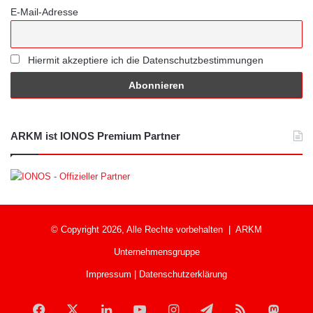
E-Mail-Adresse
Hiermit akzeptiere ich die Datenschutzbestimmungen
ARKM ist IONOS Premium Partner
© Copyright 2026, Alle Rechte vorbehalten |
ARKM
Unternehmensgruppe
Impressum
|
Datenschutzerklärung
Facebook
X
LinkedIn
YouTube
Instagram
Telegram
RSS
Mast