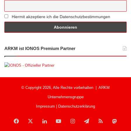
Hiermit akzeptiere ich die Datenschutzbestimmungen
ARKM ist IONOS Premium Partner
© Copyright 2026, Alle Rechte vorbehalten |
ARKM
Unternehmensgruppe
Impressum
|
Datenschutzerklärung
Facebook
X
LinkedIn
YouTube
Instagram
Telegram
RSS
Mast