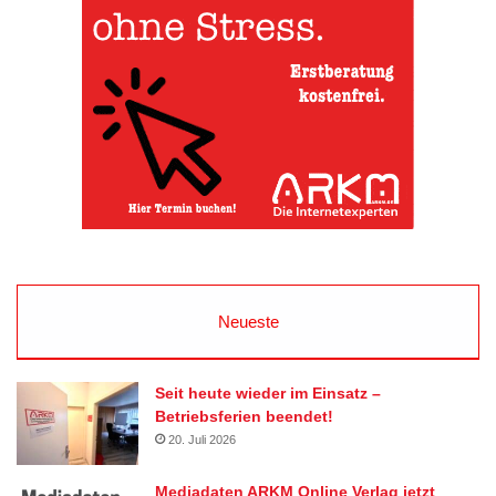
Neueste
Seit heute wieder im Einsatz –
Betriebsferien beendet!
20. Juli 2026
Mediadaten ARKM Online Verlag jetzt