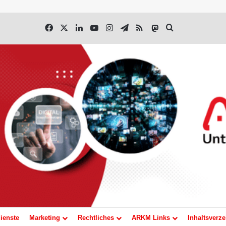
Facebook
X
LinkedIn
YouTube
Instagram
Telegram
RSS
Mastodon
Suchen nach
ienste
Marketing
Rechtliches
ARKM Links
Inhaltsverze