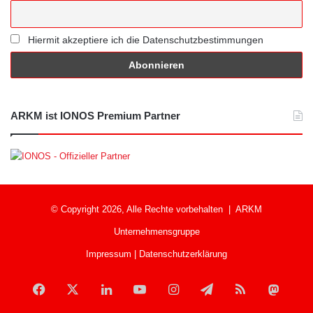
Hiermit akzeptiere ich die Datenschutzbestimmungen
ARKM ist IONOS Premium Partner
© Copyright 2026, Alle Rechte vorbehalten |
ARKM
Unternehmensgruppe
Impressum
|
Datenschutzerklärung
Facebook
X
LinkedIn
YouTube
Instagram
Telegram
RSS
Mast