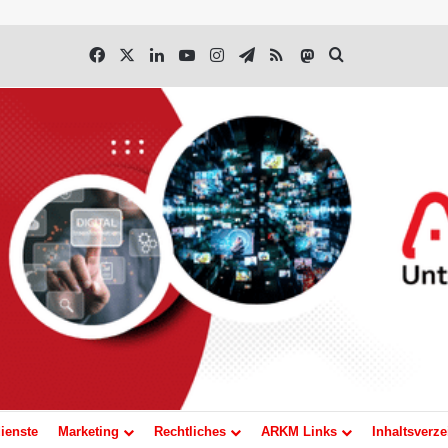
Facebook
X
LinkedIn
YouTube
Instagram
Telegram
RSS
Mastodon
Suchen nach
ienste
Marketing
Rechtliches
ARKM Links
Inhaltsverze