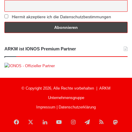
Hiermit akzeptiere ich die Datenschutzbestimmungen
ARKM ist IONOS Premium Partner
© Copyright 2026, Alle Rechte vorbehalten |
ARKM
Unternehmensgruppe
Impressum
|
Datenschutzerklärung
Facebook
X
LinkedIn
YouTube
Instagram
Telegram
RSS
Mast