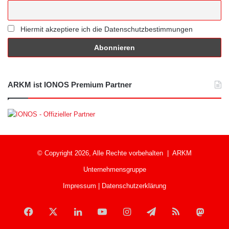
Hiermit akzeptiere ich die Datenschutzbestimmungen
ARKM ist IONOS Premium Partner
© Copyright 2026, Alle Rechte vorbehalten |
ARKM
Unternehmensgruppe
Impressum
|
Datenschutzerklärung
Facebook
X
LinkedIn
YouTube
Instagram
Telegram
RSS
Mast