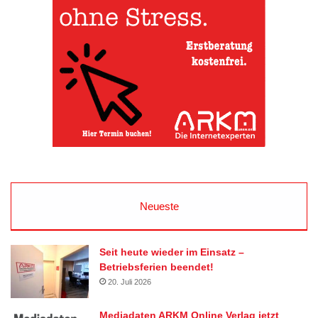
Neueste
Seit heute wieder im Einsatz –
Betriebsferien beendet!
20. Juli 2026
Mediadaten ARKM Online Verlag jetzt