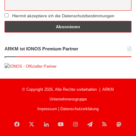
Hiermit akzeptiere ich die Datenschutzbestimmungen
ARKM ist IONOS Premium Partner
© Copyright 2026, Alle Rechte vorbehalten |
ARKM
Unternehmensgruppe
Impressum
|
Datenschutzerklärung
Facebook
X
LinkedIn
YouTube
Instagram
Telegram
RSS
Mast