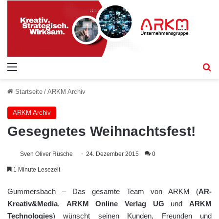
Menü
S
Startseite
/
ARKM Archiv
ARKM Archiv
Gesegnetes Weihnachtsfest!
Sven Oliver Rüsche
24. Dezember 2015
0
1 Minute Lesezeit
Gummersbach – Das gesamte Team von ARKM (
AR-
Kreativ&Media
,
ARKM Online Verlag UG
und
ARKM
Technologies
) wünscht seinen Kunden, Freunden und