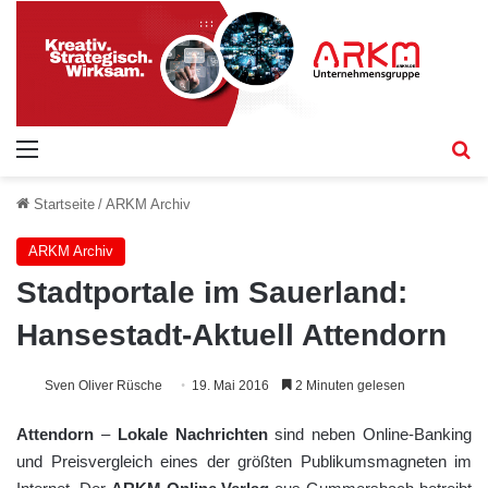
Menü
S
Startseite
/
ARKM Archiv
ARKM Archiv
Stadtportale im Sauerland:
Hansestadt-Aktuell Attendorn
Sven Oliver Rüsche
19. Mai 2016
2 Minuten gelesen
Attendorn
–
Lokale Nachrichten
sind neben Online-Banking
und Preisvergleich eines der größten Publikumsmagneten im