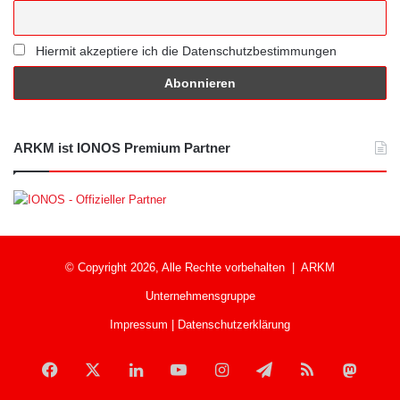
Hiermit akzeptiere ich die Datenschutzbestimmungen
ARKM ist IONOS Premium Partner
© Copyright 2026, Alle Rechte vorbehalten |
ARKM
Unternehmensgruppe
Impressum
|
Datenschutzerklärung
Facebook
X
LinkedIn
YouTube
Instagram
Telegram
RSS
Mast