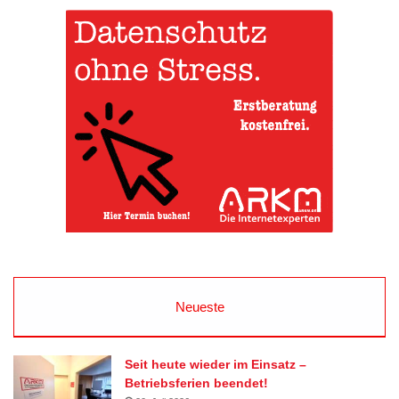
Neueste
Seit heute wieder im Einsatz –
Betriebsferien beendet!