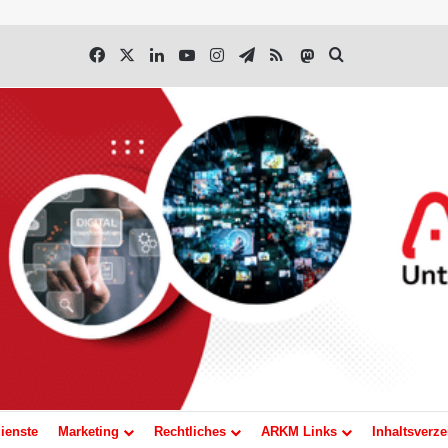
Facebook
X
LinkedIn
YouTube
Instagram
Telegram
RSS
Mastodon
Suchen nach
ienste
Marketing
Rechtliches
ARKM Links
Inhaltsverze