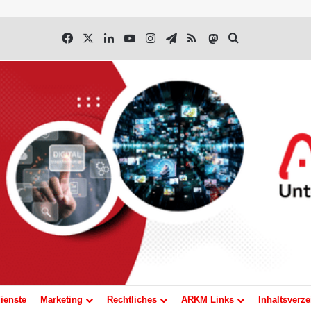
Facebook
X
LinkedIn
YouTube
Instagram
Telegram
RSS
Mastodon
Suchen nach
ienste
Marketing
Rechtliches
ARKM Links
Inhaltsverze