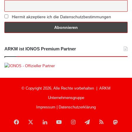
Hiermit akzeptiere ich die Datenschutzbestimmungen
ARKM ist IONOS Premium Partner
© Copyright 2026, Alle Rechte vorbehalten |
ARKM
Unternehmensgruppe
Impressum
|
Datenschutzerklärung
Facebook
X
LinkedIn
YouTube
Instagram
Telegram
RSS
Mast