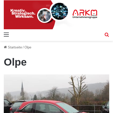
Menü
S
Startseite
/
Olpe
Olpe