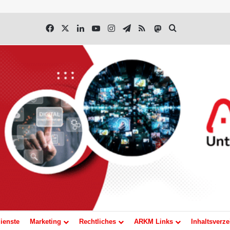
Facebook
X
LinkedIn
YouTube
Instagram
Telegram
RSS
Mastodon
Suchen nach
ienste
Marketing
Rechtliches
ARKM Links
Inhaltsverze