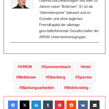
Datenschutzbeauftragter seit über 20
Jahren seine "Brötchen". Er ist als
"Internetexperte" bekannt und ist
Gründer und ohne jegliches
Fremdkapital der alleinige
geschäftsführende Gesellschafter der
ARKM Unternehmensgruppe.
ARKM
Gummersbach
Intel
Meltdown
Oberberg
Spectre
Wartungsarbeiten
Webhosting
LinkedIn
Tumblr
Pinterest
Reddit
VKontakte
Teile per E-Mail