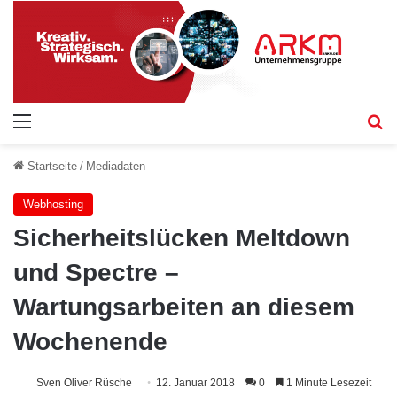
Menü
S
Startseite
/
Mediadaten
Webhosting
Sicherheitslücken Meltdown
und Spectre –
Wartungsarbeiten an diesem
Wochenende
Sven Oliver Rüsche
12. Januar 2018
0
1 Minute Lesezeit