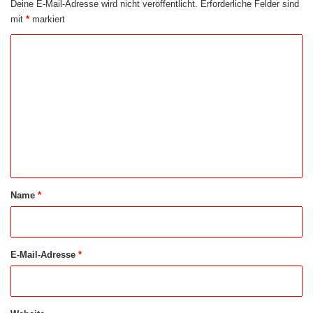
Deine E-Mail-Adresse wird nicht veröffentlicht.
Erforderliche Felder sind
mit
*
markiert
K
o
m
m
e
n
t
a
Name
*
r
*
E-Mail-Adresse
*