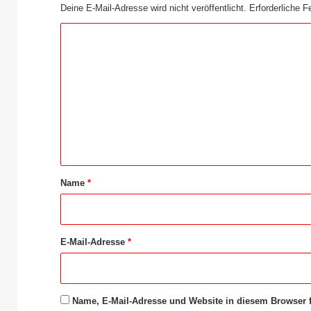
Deine E-Mail-Adresse wird nicht veröffentlicht.
Erforderliche F
K
o
m
m
e
n
t
a
Name
*
r
*
E-Mail-Adresse
*
Name, E-Mail-Adresse und Website in diesem Browser 