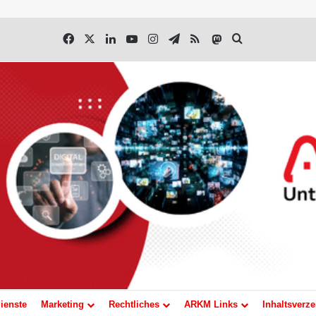
Facebook
X
LinkedIn
YouTube
Instagram
Telegram
RSS
Mastodon
Suchen nach
ienste
Marketing
Rechtliches
ARKM Links
Inhaltsverze