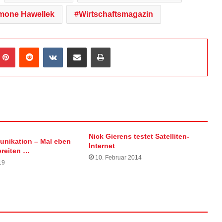
mone Hawellek
Wirtschaftsmagazin
Pinterest
Reddit
VKontakte
Teile per E-Mail
Drucken
Nick Gierens testet Satelliten-
nikation – Mal eben
Internet
breiten …
10. Februar 2014
19