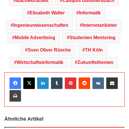
Bachelorarbeit
Campus Gummersbach
Elisabeth Walter
Informatik
Ingenieurwissenschaften
Internetanbieter
Mobile Advertising
Studenten Mentoring
Sven Oliver Rüsche
TH Köln
Wirtschaftsinformatik
Zukunftsthemen
LinkedIn
Tumblr
Pinterest
Reddit
VKontakte
Teile per E-Mail
Drucken
Ähnliche Artikel