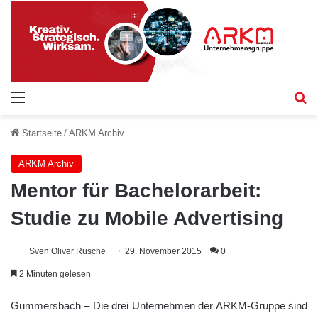
Menü
S
Startseite
/
ARKM Archiv
ARKM Archiv
Mentor für Bachelorarbeit:
Studie zu Mobile Advertising
Sven Oliver Rüsche
29. November 2015
0
2 Minuten gelesen
Gummersbach – Die drei Unternehmen der ARKM-Gruppe sind