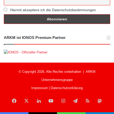
Hiermit akzeptiere ich die Datenschutzbestimmungen
ARKM ist IONOS Premium Partner
© Copyright 2026, Alle Rechte vorbehalten |
ARKM
Unternehmensgruppe
Impressum
|
Datenschutzerklärung
Facebook
X
LinkedIn
YouTube
Instagram
Telegram
RSS
Mast