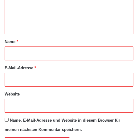
m
e
n
t
a
Name
*
r
*
E-Mail-Adresse
*
Website
Name, E-Mail-Adresse und Website in diesem Browser für
meinen nächsten Kommentar speichern.