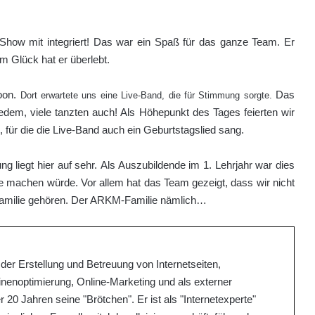
Show mit integriert! Das war ein Spaß für das ganze Team. Er
 Glück hat er überlebt.
loon.
Das
Dort erwartete uns eine Live-Band, die für Stimmung sorgte.
jedem, viele tanzten auch! Als Höhepunkt des Tages feierten wir
für die die Live-Band auch ein Geburtstagslied sang.
g liegt hier auf sehr. Als Auszubildende im 1. Lehrjahr war dies
e machen würde. Vor allem hat das Team gezeigt, dass wir nicht
r Familie gehören. Der ARKM-Familie nämlich…
der Erstellung und Betreuung von Internetseiten,
noptimierung, Online-Marketing und als externer
 20 Jahren seine "Brötchen". Er ist als "Internetexperte"