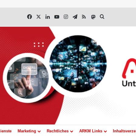
Facebook
X
LinkedIn
YouTube
Instagram
Telegram
RSS
Mastodon
Suchen nach
ienste
Marketing
Rechtliches
ARKM Links
Inhaltsverze