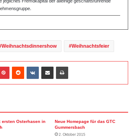
 jegliches Fremdkapital der alleinige geschäftsführende
nehmensgruppe.
Weihnachtsdinnershow
Weihnachtsfeier
Pinterest
Reddit
VKontakte
Teile per E-Mail
Drucken
 ersten Osterhasen in
Neue Homepage für das GTC
h
Gummersbach
2. Oktober 2015