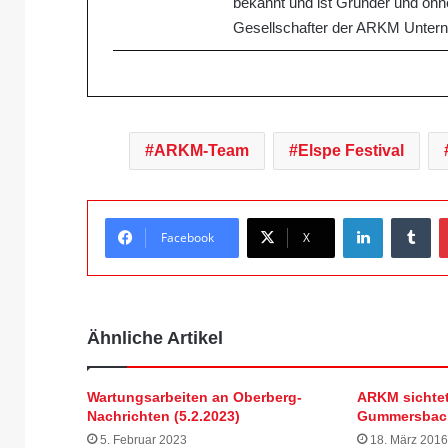
bekannt und ist Gründer und ohne
Gesellschafter der ARKM Unter
ARKM-Team
Elspe Festival
LinkedIn
Tumblr
Facebook
X
Ähnliche Artikel
Wartungsarbeiten an Oberberg-
ARKM sichtet
Nachrichten (5.2.2023)
Gummersbac
5. Februar 2023
18. März 2016