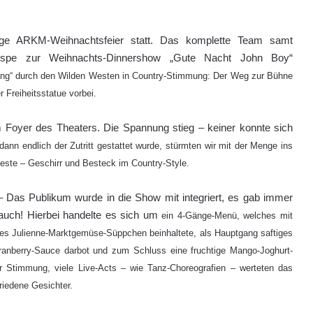
rige ARKM-Weihnachtsfeier statt. Das komplette Team samt
lspe zur Weihnachts-Dinnershow „Gute Nacht John Boy“
ng“ durch den Wilden Westen in Country-Stimmung: Der Weg zur Bühne
 Freiheitsstatue vorbei.
m Foyer des Theaters. Die Spannung stieg – keiner konnte sich
dann endlich der Zutritt gestattet wurde, stürmten wir mit der Menge ins
este – Geschirr und Besteck im Country-Style.
– Das Publikum wurde in die Show mit integriert, es gab immer
auch! Hierbei handelte es sich um
ein 4-Gänge-Menü, welches mit
ges Julienne-Marktgemüse-Süppchen beinhaltete, als Hauptgang saftiges
ranberry-Sauce darbot und zum Schluss eine fruchtige Mango-Joghurt-
r Stimmung, viele Live-Acts – wie Tanz-Choreografien – werteten das
riedene Gesichter.