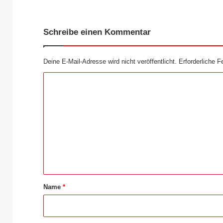
Schreibe einen Kommentar
Deine E-Mail-Adresse wird nicht veröffentlicht.
Erforderliche F
K
o
m
m
e
n
t
a
Name
*
r
*