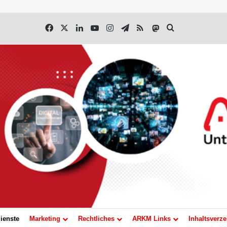
Facebook
X
LinkedIn
YouTube
Instagram
Telegram
RSS
Mastodon
Suchen nach
ienste
Marketing
Rechtliches
ARKM Links
Inhaltsverze