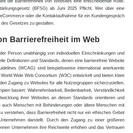
elt die Barrierefreiheit von Websites eine entscheidende Rolle.
tsstärkungsgesetz (BFSG) ab Juni 2025 Pflicht. Wer über eine
.B. eCommerce oder die Kontaktaufnahme für ein Kundengespräch
ne des Gesetzes zu gestalten.
on Barrierefreiheit im Web
jeder Person unabhängig von individuellen Einschränkungen und
lle Definitionen und Standards, denen eine barrierefreie Website
idelines (WCAG) sind beispielsweise international anerkannte
om World Wide Web Consortium (W3C) entwickelt und bieten klare
den Zugang zu Websites für alle Nutzergruppen sicherzustellen.
ipien basiert: Wahrnehmbarkeit, Bedienbarkeit, Verständlichkeit
twicklung ihrer Websites an diesen Standards orientieren und
nd – auch Menschen mit Behinderungen oder ältere Menschen mit
u verstehen, dass Barrierefreiheit nicht nur ein ethisches Gebot
ür Unternehmen darstellt. Durch den Zugang zu einer größeren
können Unternehmen ihre Reichweite erhöhen und das Vertrauen