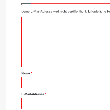
Deine E-Mail-Adresse wird nicht veröffentlicht.
Erforderliche F
K
o
m
m
e
n
t
a
Name
*
r
*
E-Mail-Adresse
*