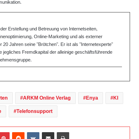
munikation.
der Erstellung und Betreuung von Internetseiten,
noptimierung, Online-Marketing und als externer
 20 Jahren seine "Brötchen". Er ist als "Internetexperte"
 jegliches Fremdkapital der alleinige geschäftsführende
nehmensgruppe.
ten
ARKM Online Verlag
Enya
KI
e
Telefonsupport
Pinterest
Reddit
VKontakte
Teile per E-Mail
Drucken