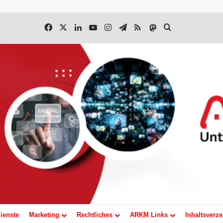
Facebook
X
LinkedIn
YouTube
Instagram
Telegram
RSS
Mastodon
Suchen nach
ienste
Marketing
Rechtliches
ARKM Links
Inhaltsverze