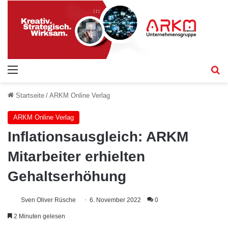
Menü
S
Startseite
/
ARKM Online Verlag
ARKM Online Verlag
Inflationsausgleich: ARKM
Mitarbeiter erhielten
Gehaltserhöhung
Sven Oliver Rüsche
6. November 2022
0
2 Minuten gelesen