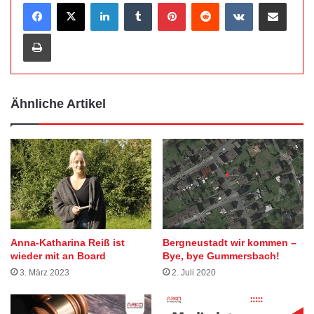
LinkedIn
Tumblr
Pinterest
Reddit
VKontakte
Teile per E-Mail
Drucken
Ähnliche Artikel
Anna-Katharina Reiß ist
Bergneustadt wir kommen –
wieder mit an Board
Bye, bye Gummersbach!
3. März 2023
2. Juli 2020