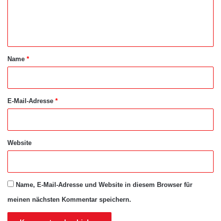
e
n
t
a
Name
*
r
*
E-Mail-Adresse
*
Website
Name, E-Mail-Adresse und Website in diesem Browser für
meinen nächsten Kommentar speichern.