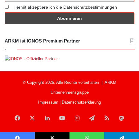
Hiermit akzeptiere ich die Datenschutzbestimmungen
ARKM ist IONOS Premium Partner
© Copyright 2026, Alle Rechte vorbehalten |
ARKM
Unternehmensgruppe
Impressum
|
Datenschutzerklärung
Facebook
X
LinkedIn
YouTube
Instagram
Telegram
RSS
Mast