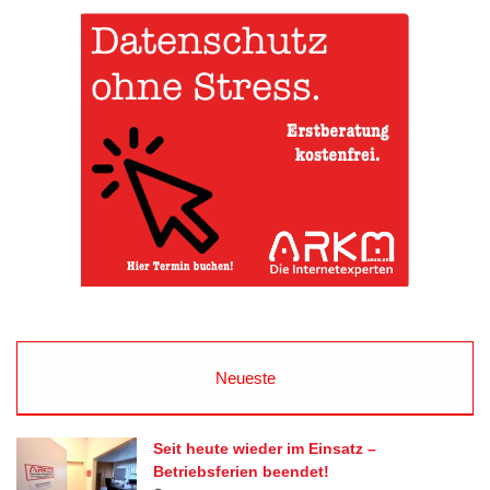
Neueste
Seit heute wieder im Einsatz –
Betriebsferien beendet!