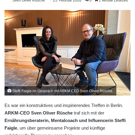
Sven Oliver Rüsche
25. Februar 2026
0
1 Minute Lesezeit
Steffi Faigle im Gespräch mit ARKM CEO Sven Oliver Rüsche.
Es war ein konstruktives und inspirierendes Treffen in Berlin.
ARKM-CEO Sven Oliver Rüsche
traf sich mit der
Ernährungsberaterin, Mentalcoach und Influencerin Steffi
Faigle
, um über gemeinsame Projekte und künftige