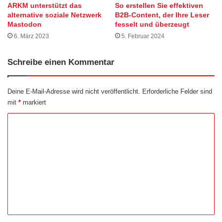
ARKM unterstützt das
So erstellen Sie effektiven
alternative soziale Netzwerk
B2B-Content, der Ihre Leser
Mastodon
fesselt und überzeugt
6. März 2023
5. Februar 2024
Schreibe einen Kommentar
Deine E-Mail-Adresse wird nicht veröffentlicht.
Erforderliche Felder sind
mit
*
markiert
K
o
m
m
e
n
t