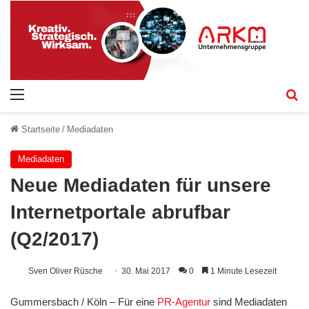
Menü
S
Startseite
/
Mediadaten
Mediadaten
Neue Mediadaten für unsere
Internetportale abrufbar
(Q2/2017)
Sven Oliver Rüsche
30. Mai 2017
0
1 Minute Lesezeit
Gummersbach / Köln – Für eine
PR-Agentur
sind Mediadaten