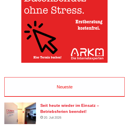
Neueste
Seit heute wieder im Einsatz –
Betriebsferien beendet!
20. Juli 2026