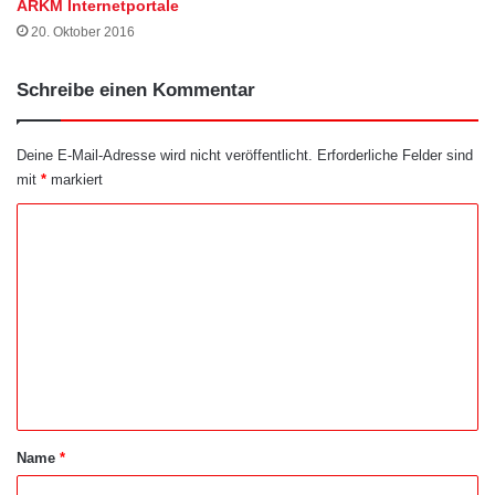
ARKM Internetportale
20. Oktober 2016
Schreibe einen Kommentar
Deine E-Mail-Adresse wird nicht veröffentlicht.
Erforderliche Felder sind
mit
*
markiert
K
o
m
m
e
n
t
a
Name
*
r