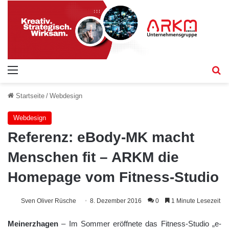
Menü
S
Startseite
/
Webdesign
Webdesign
Referenz: eBody-MK macht
Menschen fit – ARKM die
Homepage vom Fitness-Studio
Sven Oliver Rüsche
8. Dezember 2016
0
1 Minute Lesezeit
Meinerzhagen
– Im Sommer eröffnete das Fitness-Studio „e-