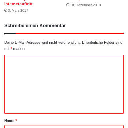
Internetauftritt
10. Dezember 2018
3. März 2017
Schreibe einen Kommentar
Deine E-Mail-Adresse wird nicht veröffentlicht.
Erforderliche Felder sind
mit
*
markiert
K
o
m
m
e
n
t
a
Name
*
r