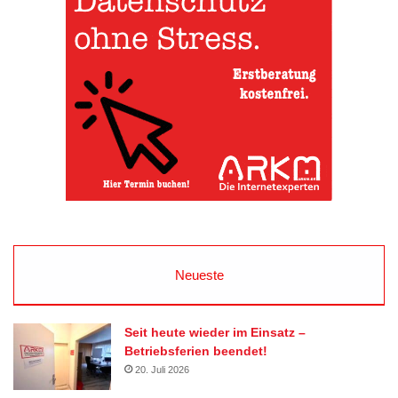
Neueste
Seit heute wieder im Einsatz –
Betriebsferien beendet!
20. Juli 2026