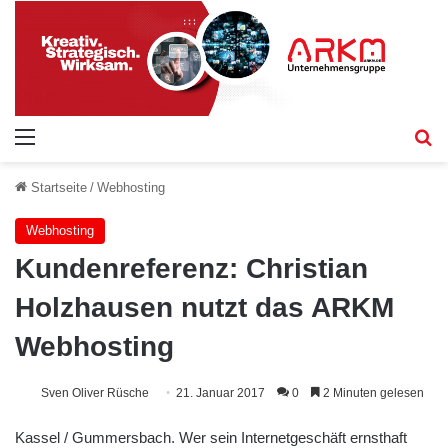
Menü
S
Startseite
/
Webhosting
Webhosting
Kundenreferenz: Christian
Holzhausen nutzt das ARKM
Webhosting
Sven Oliver Rüsche
21. Januar 2017
0
2 Minuten gelesen
Kassel / Gummersbach. Wer sein Internetgeschäft ernsthaft