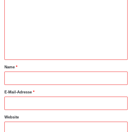
K
o
m
m
e
n
t
a
Name
*
r
*
E-Mail-Adresse
*
Website