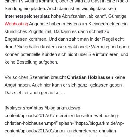
einem TV-Auftritt kommen, oder er wird als Gast in eine Radio-
Sendung eingeladen. Auch dann ist es wichtig dass sein
Internetspeicherplatz
hohe Abrufzahlen „ab kann“. Günstige
Webhosting
Angebote haben meistens im Kleingedruckten ein
stündliches Zugriffslimit. Da kann es dann schnell zu
Engpässen kommen. Und dann zahlt man in der Regel echt
drauf! Sie erhalten kostenlose redaktionelle Werbung und dann
können potentielle Kunden sich nicht über Sie informieren, und
keine Bestellung aufgeben.
Vor solchen Szenarien braucht
Christian Holzhausen
keine
Angst haben. Auch hier kann er sich ganz „gelassen geben“.
Das sieht er auch genau so …
[fvplayer src=“https://blog.arkm.de/wp-
content/uploads/2017/01/referenzvideo-arkm-webhosting-
christian-holzhausen.mp4″ splash=“https://blog.arkm.de/wp-
content/uploads/2017/01/arkm-kundenreferenz-christian-