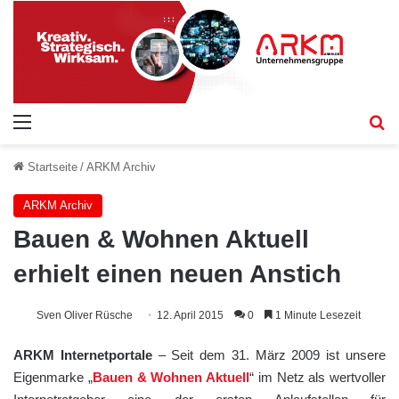
Menü
S
Startseite
/
ARKM Archiv
ARKM Archiv
Bauen & Wohnen Aktuell
erhielt einen neuen Anstich
Sven Oliver Rüsche
12. April 2015
0
1 Minute Lesezeit
ARKM Internetportale
– Seit dem 31. März 2009 ist unsere
Eigenmarke „
Bauen & Wohnen Aktuell
“ im Netz als wertvoller