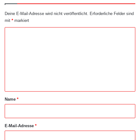
Deine E-Mail-Adresse wird nicht veröffentlicht.
Erforderliche Felder sind
mit
*
markiert
K
o
m
m
e
n
t
a
Name
*
r
*
E-Mail-Adresse
*