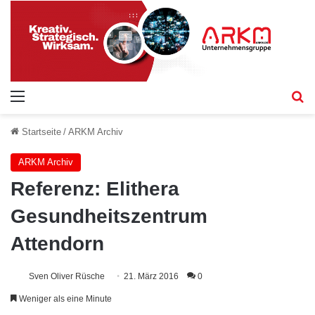
Menü
S
Startseite
/
ARKM Archiv
ARKM Archiv
Referenz: Elithera
Gesundheitszentrum
Attendorn
Sven Oliver Rüsche
21. März 2016
0
Weniger als eine Minute