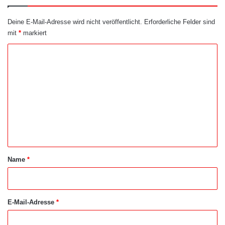
Deine E-Mail-Adresse wird nicht veröffentlicht.
Erforderliche Felder sind
mit
*
markiert
K
o
m
m
e
n
t
a
Name
*
r
*
E-Mail-Adresse
*