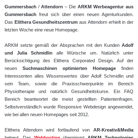
Gummersbach
/
Attendorn
– Die
ARKM Werbeagentur aus
Gummersbach
freut sich über einen neuen Agenturkunden.
Das
Elithera Gesundheitszentrum
aus Attendorn erhielt in der
letzten Woche eine neue Homepage.
ARKM setzte gemäß der Absprachen mit den Kunden
Adolf
und Julia Schmidlin
alle Wünsche um. Natürlich unter
Berücksichtigung des Elithera Corporated Design. Auf der
neuen
Suchmaschinen optimierten Homepage
finden
Interessenten alles Wissenswertes über Adolf Schmidlin und
sein Team, sowie die Praxisschwerpunkte im Bereich
Physiotherapie und natürlich Gesundheitskurse. Ein FAQ
Bereich beantwortet die meist gestellten Patientenfragen.
Selbstverständlich wurde Responsive Webdesign angewendet,
wie bei allen neuen Homepages seit 2012.
Elithera Attendorn wird fortlaufend von
AR-Kreativ&Media
betreut. Das
Webhosting
übernimmt
ARKM Technologies