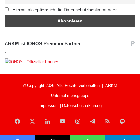
Hiermit akzeptiere ich die Datenschutzbestimmungen
ARKM ist IONOS Premium Partner
© Copyright 2026, Alle Rechte vorbehalten |
ARKM
Unternehmensgruppe
Impressum
|
Datenschutzerklärung
Facebook
X
LinkedIn
YouTube
Instagram
Telegram
RSS
Mast