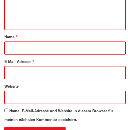
m
e
n
t
a
Name
*
r
*
E-Mail-Adresse
*
Website
Name, E-Mail-Adresse und Website in diesem Browser für
meinen nächsten Kommentar speichern.