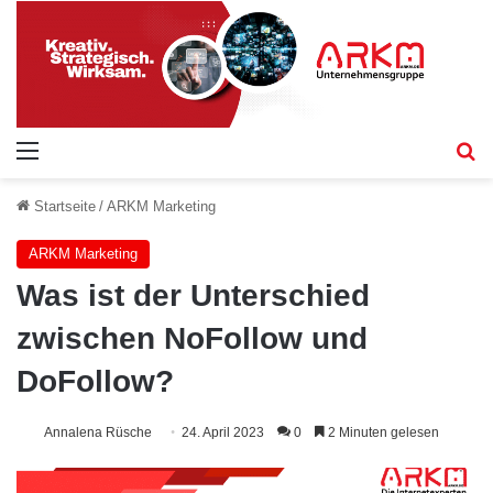
Menü
S
Startseite
/
ARKM Marketing
ARKM Marketing
Was ist der Unterschied
zwischen NoFollow und
DoFollow?
Annalena Rüsche
24. April 2023
0
2 Minuten gelesen