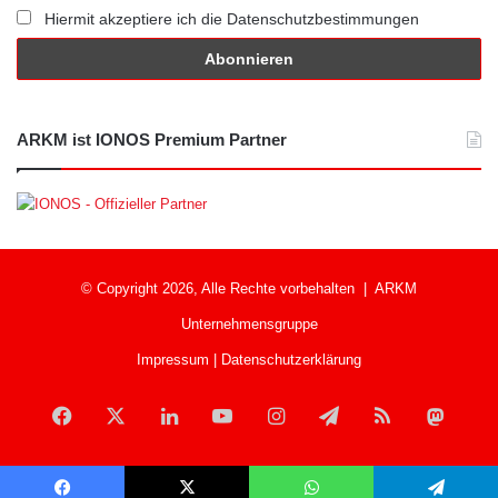
Hiermit akzeptiere ich die Datenschutzbestimmungen
ARKM ist IONOS Premium Partner
© Copyright 2026, Alle Rechte vorbehalten |
ARKM
Unternehmensgruppe
Impressum
|
Datenschutzerklärung
Facebook
X
LinkedIn
YouTube
Instagram
Telegram
RSS
Mast